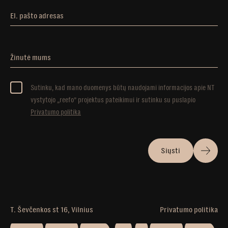
El. pašto adresas
Žinutė mums
Sutinku, kad mano duomenys būtų naudojami informacijos apie NT
vystytojo „reefo” projektus pateikimui ir sutinku su puslapio
Privatumo politika
Siųsti
T. Ševčenkos st 16, Vilnius
Privatumo politika