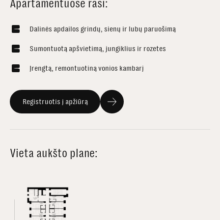
Apartamentuose rasi:
Dalinės apdailos grindų, sienų ir lubų paruošimą
Sumontuotą apšvietimą, jungiklius ir rozetes
Įrengtą, remontuotiną vonios kambarį
Registruotis į apžiūrą
Vieta aukšto plane: