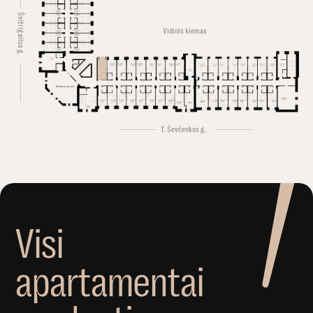
Švitrigailos g.
Vidinis kiemas
Konferencijų salė
T. Ševčenkos g.
V
i
s
i
a
p
a
r
t
a
m
e
n
t
a
i