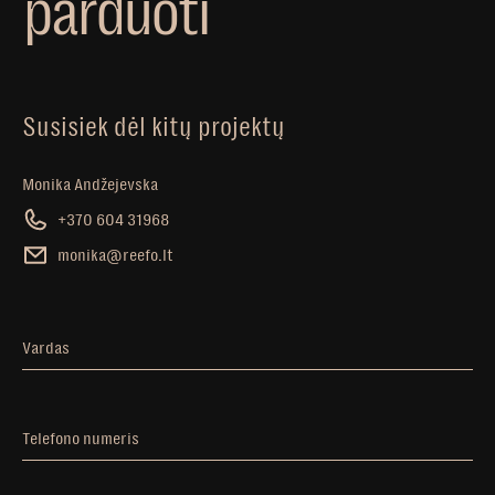
p
a
r
d
u
o
t
i
Susisiek dėl kitų projektų
Monika Andžejevska
+370 604 31968
monika@reefo.lt
Vardas
Telefono numeris