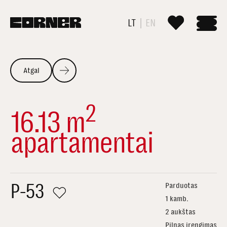
LT
EN
Atgal
2
16.13 m
apartamentai
P-53
Parduotas
1 kamb.
2 aukštas
Pilnas įrengimas