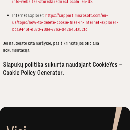
info-websites-stored&redirectlocale=en-US
Internet Explorer:
https://support.microsoft.com/en-
us/topic/how-to-delete-cookie-files-in-internet-explorer-
bca9446f-d873-78de-77ba-d42645fa52fc
Jei naudojate kitą naršyklę, pasitikrinkite jos oficialią
dokumentaciją.
Slapukų politika sukurta naudojant CookieYes –
Cookie Policy Generator.