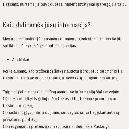
tikslams, kuriems jis buvo duotas, nebent įstatymai įpareigoja kitaip.
Kaip dalinamės jūsų informacija?
Mes neperduosime jūsų asmens duomenų trečiosioms šalims be jūsų
sutikimo, išskyrus šias ribotas situacijas:
Analitikai
Reikalaujame, kad trečiosios šalys naudotų perduotus duomenis tik
tikslui, kuriam jie buvo perduoti, ir nelaikytų jų ilgiau, nei būtina.
Taip pat galime atskleisti jūsų asmeninę informaciją šiais atvejais:
(1) siekiant laikytis galiojančių teisės aktų, teismo sprendimų ar
teisinių procesų;
(2) siekiant įgyvendinti su jumis sudarytas sutartis, įskaitant šią
privatumo politiką;
(3) reaguojant į pretenzijas, kad jūsų naudojimasis Paslauga