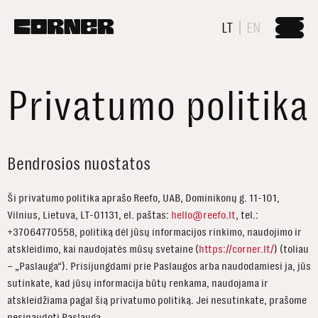
LT
EN
Privatumo politika
Bendrosios nuostatos
Ši privatumo politika aprašo Reefo, UAB, Dominikonų g. 11-101,
Vilnius, Lietuva, LT-01131, el. paštas:
hello@reefo.lt
, tel.:
+37064770558, politiką dėl jūsų informacijos rinkimo, naudojimo ir
atskleidimo, kai naudojatės mūsų svetaine (
https://corner.lt/
) (toliau
– „Paslauga“). Prisijungdami prie Paslaugos arba naudodamiesi ja, jūs
sutinkate, kad jūsų informacija būtų renkama, naudojama ir
atskleidžiama pagal šią privatumo politiką. Jei nesutinkate, prašome
nesinaudoti Paslauga.