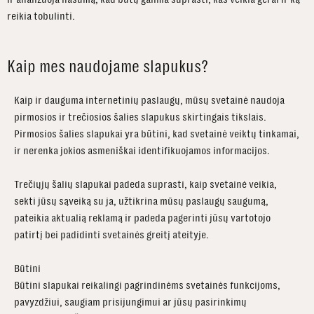
reikia tobulinti.
Kaip mes naudojame slapukus?
Kaip ir dauguma internetinių paslaugų, mūsų svetainė naudoja
pirmosios ir trečiosios šalies slapukus skirtingais tikslais.
Pirmosios šalies slapukai yra būtini, kad svetainė veiktų tinkamai,
ir nerenka jokios asmeniškai identifikuojamos informacijos.
Trečiųjų šalių slapukai padeda suprasti, kaip svetainė veikia,
sekti jūsų sąveiką su ja, užtikrina mūsų paslaugų saugumą,
pateikia aktualią reklamą ir padeda pagerinti jūsų vartotojo
patirtį bei padidinti svetainės greitį ateityje.
Būtini
Būtini slapukai reikalingi pagrindinėms svetainės funkcijoms,
pavyzdžiui, saugiam prisijungimui ar jūsų pasirinkimų