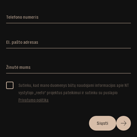
Telefono numeris
El. pašto adresas
Žinutė mums
Sutinku, kad mano duomenys būtų naudojami informacijos apie NT
vystytojo „reefo” projektus pateikimui ir sutinku su puslapio
Privatumo politika
Siųsti