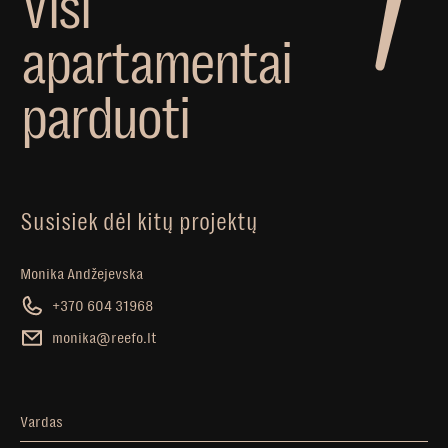
V
i
s
i
a
p
a
r
t
a
m
e
n
t
a
i
p
a
r
d
u
o
t
i
Susisiek dėl kitų projektų
Monika Andžejevska
+370 604 31968
monika@reefo.lt
Vardas