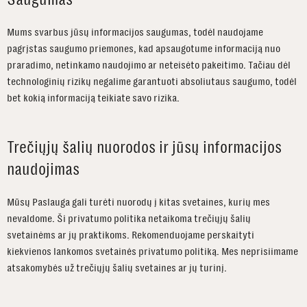
Mums svarbus jūsų informacijos saugumas, todėl naudojame
pagrįstas saugumo priemones, kad apsaugotume informaciją nuo
praradimo, netinkamo naudojimo ar neteisėto pakeitimo. Tačiau dėl
technologinių rizikų negalime garantuoti absoliutaus saugumo, todėl
bet kokią informaciją teikiate savo rizika.
Trečiųjų šalių nuorodos ir jūsų informacijos
naudojimas
Mūsų Paslauga gali turėti nuorodų į kitas svetaines, kurių mes
nevaldome. Ši privatumo politika netaikoma trečiųjų šalių
svetainėms ar jų praktikoms. Rekomenduojame perskaityti
kiekvienos lankomos svetainės privatumo politiką. Mes neprisiimame
atsakomybės už trečiųjų šalių svetaines ar jų turinį.