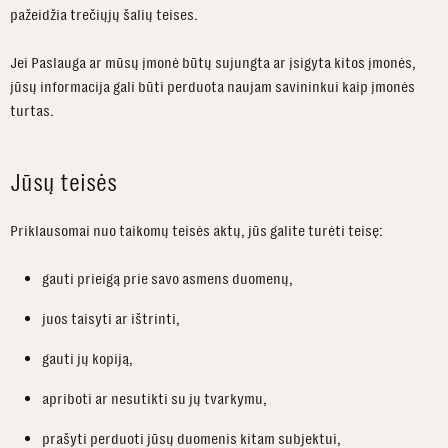
pažeidžia trečiųjų šalių teises.
Jei Paslauga ar mūsų įmonė būtų sujungta ar įsigyta kitos įmonės,
jūsų informacija gali būti perduota naujam savininkui kaip įmonės
turtas.
Jūsų teisės
Priklausomai nuo taikomų teisės aktų, jūs galite turėti teisę:
gauti prieigą prie savo asmens duomenų,
juos taisyti ar ištrinti,
gauti jų kopiją,
apriboti ar nesutikti su jų tvarkymu,
prašyti perduoti jūsų duomenis kitam subjektui,