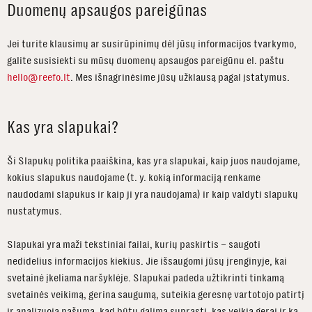
Duomenų apsaugos pareigūnas
Jei turite klausimų ar susirūpinimų dėl jūsų informacijos tvarkymo,
galite susisiekti su mūsų duomenų apsaugos pareigūnu el. paštu
hello@reefo.lt
. Mes išnagrinėsime jūsų užklausą pagal įstatymus.
Kas yra slapukai?
Ši Slapukų politika paaiškina, kas yra slapukai, kaip juos naudojame,
kokius slapukus naudojame (t. y. kokią informaciją renkame
naudodami slapukus ir kaip ji yra naudojama) ir kaip valdyti slapukų
nustatymus.
Slapukai yra maži tekstiniai failai, kurių paskirtis – saugoti
nedidelius informacijos kiekius. Jie išsaugomi jūsų įrenginyje, kai
svetainė įkeliama naršyklėje. Slapukai padeda užtikrinti tinkamą
svetainės veikimą, gerina saugumą, suteikia geresnę vartotojo patirtį
ir analizuoja našumą, kad būtų galima suprasti, kas veikia gerai ir ką