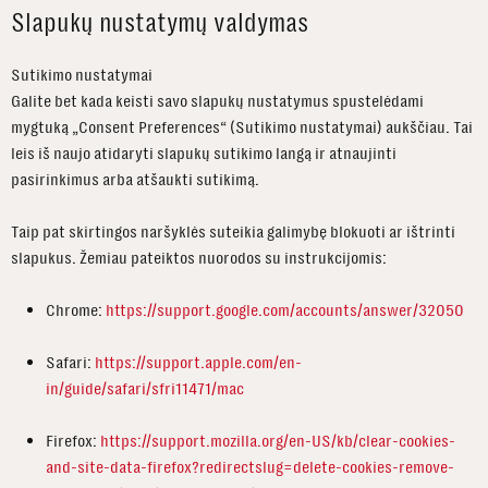
Slapukų nustatymų valdymas
Sutikimo nustatymai
Galite bet kada keisti savo slapukų nustatymus spustelėdami
mygtuką „Consent Preferences“ (Sutikimo nustatymai) aukščiau. Tai
leis iš naujo atidaryti slapukų sutikimo langą ir atnaujinti
pasirinkimus arba atšaukti sutikimą.
Taip pat skirtingos naršyklės suteikia galimybę blokuoti ar ištrinti
slapukus. Žemiau pateiktos nuorodos su instrukcijomis:
Chrome:
https://support.google.com/accounts/answer/32050
Safari:
https://support.apple.com/en-
in/guide/safari/sfri11471/mac
Firefox:
https://support.mozilla.org/en-US/kb/clear-cookies-
and-site-data-firefox?redirectslug=delete-cookies-remove-