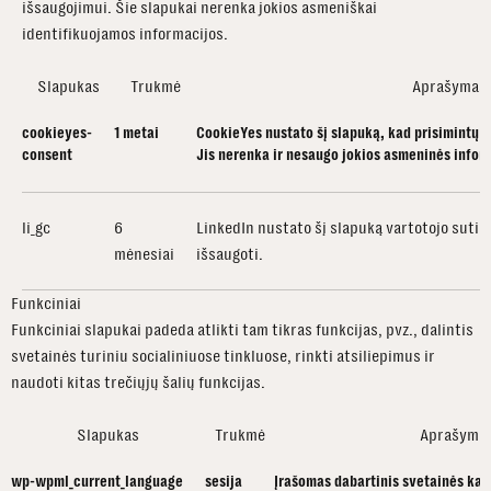
išsaugojimui. Šie slapukai nerenka jokios asmeniškai
identifikuojamos informacijos.
Slapukas
Trukmė
Aprašymas
cookieyes-
1 metai
CookieYes nustato šį slapuką, kad prisimintų 
consent
Jis nerenka ir nesaugo jokios asmeninės infor
li_gc
6
LinkedIn nustato šį slapuką vartotojo suti
mėnesiai
išsaugoti.
Funkciniai
Funkciniai slapukai padeda atlikti tam tikras funkcijas, pvz., dalintis
svetainės turiniu socialiniuose tinkluose, rinkti atsiliepimus ir
naudoti kitas trečiųjų šalių funkcijas.
Slapukas
Trukmė
Aprašyma
wp-wpml_current_language
sesija
Įrašomas dabartinis svetainės kal