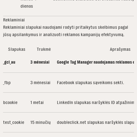
dienos
Reklaminiai
Reklaminiai slapukai naudojami rodyti pritaikytus skelbimus pagal
jūsų apsilankymus ir analizuoti reklamos kampanijų efektyvumą.
Slapukas
Trukmė
Aprašymas
_gcl_au
3 mėnesiai
Google Tag Manager naudojamas reklamos ef
_fbp
3 mėnesiai
Facebook slapukas sąveikoms sekti.
bcookie
1 metai
LinkedIn slapukas naršyklės ID atpažinimu
test_cookie
15 minučių
doubleclick.net slapukas naršyklės slapu