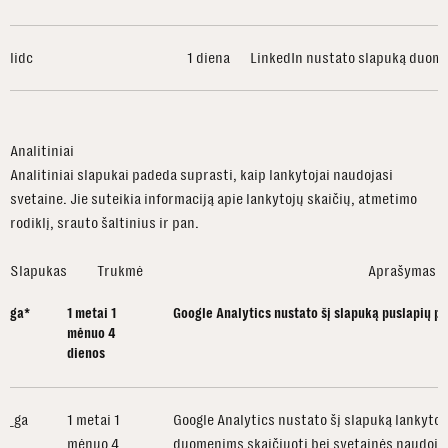
lidc
1 diena
LinkedIn nustato slapuką duome
Analitiniai
Analitiniai slapukai padeda suprasti, kaip lankytojai naudojasi
svetaine. Jie suteikia informaciją apie lankytojų skaičių, atmetimo
rodiklį, srauto šaltinius ir pan.
Slapukas
Trukmė
Aprašymas
ga
*
1 metai 1
Google Analytics nustato šį slapuką puslapių pe
mėnuo 4
dienos
_ga
1 metai 1
Google Analytics nustato šį slapuką lankytoj
mėnuo 4
duomenims skaičiuoti bei svetainės naudojim