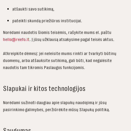
atšaukti savo sutikimą,
pateikti skundą priežiūros institucijai.
Norėdami naudotis šiomis teisėmis, rašykite mums el. paštu
hello@reefo.lt
. Į jūsų užklausą atsakysime pagal teisės aktus.
Atkreipkite dėmesį: jei neleisite mums rinkti ar tvarkyti būtinų
duomenų, arba atšauksite sutikimą, gali būti, kad negalėsite
naudotis tam tikromis Paslaugos funkcijomis.
Slapukai ir kitos technologijos
Norėdami sužinoti daugiau apie slapukų naudojimą ir jūsų
pasirinkimo galimybes, peržiūrėkite mūsų Slapukų politiką.
Saugumas