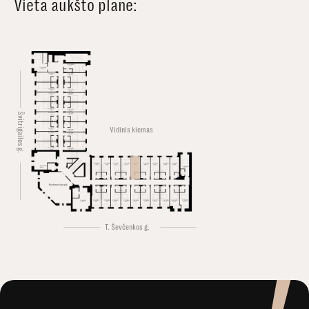
Vieta aukšto plane:
Švitrigailos g.
Vidinis kiemas
Konferencijų salė
T. Ševčenkos g.