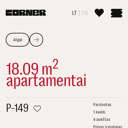
LT
EN
Atgal
2
18.09 m
apartamentai
P-149
Parduotas
1 kamb.
4 aukštas
Pilnas įrengimas