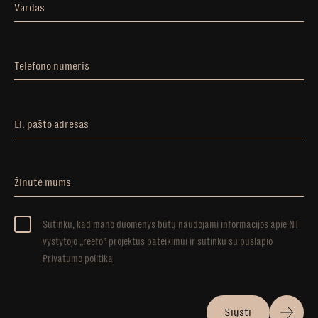
Vardas
Telefono numeris
El. pašto adresas
Žinutė mums
Sutinku, kad mano duomenys būtų naudojami informacijos apie NT
vystytojo „reefo” projektus pateikimui ir sutinku su puslapio
Privatumo politika
Siųsti