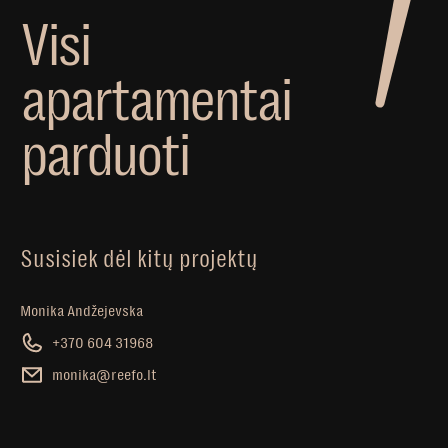
V
i
s
i
a
p
a
r
t
a
m
e
n
t
a
i
p
a
r
d
u
o
t
i
Susisiek dėl kitų projektų
Monika Andžejevska
+370 604 31968
monika@reefo.lt