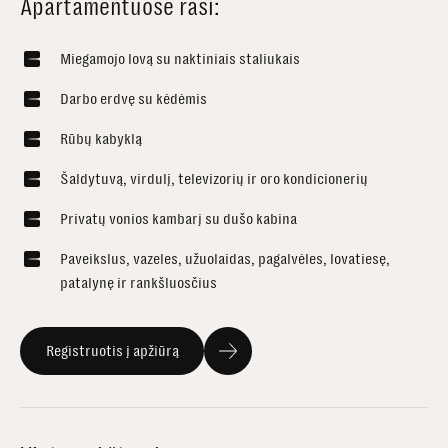
Apartamentuose rasi:
Miegamojo lovą su naktiniais staliukais
Darbo erdvę su kėdėmis
Rūbų kabyklą
Šaldytuvą, virdulį, televizorių ir oro kondicionerių
Privatų vonios kambarį su dušo kabina
Paveikslus, vazeles, užuolaidas, pagalvėles, lovatiesę,
patalynę ir rankšluosčius
Registruotis į apžiūrą