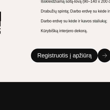
Išskleidžiamą sofą-lovą (90–140 x 200 
Drabužių spintą; Darbo erdvę su kėde ir
Darbo erdvę su kėde ir kavos staliuką;
Kūrybišką interjero dekorą.
Registruotis į apžiūrą