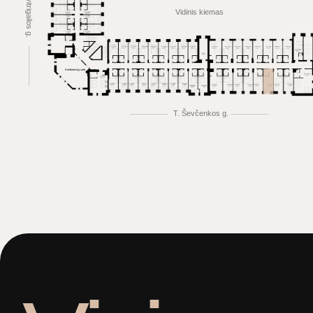
Švitrigailos g.
Vidinis kiemas
Konferencijų salė
T. Ševčenkos g.