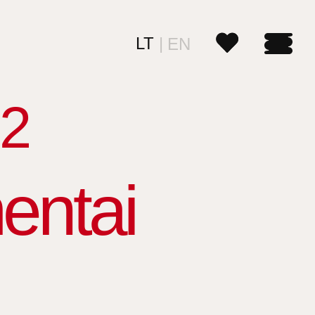
LT
EN
2
entai