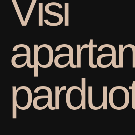
V
i
s
i
a
p
a
r
t
a
p
a
r
d
u
o