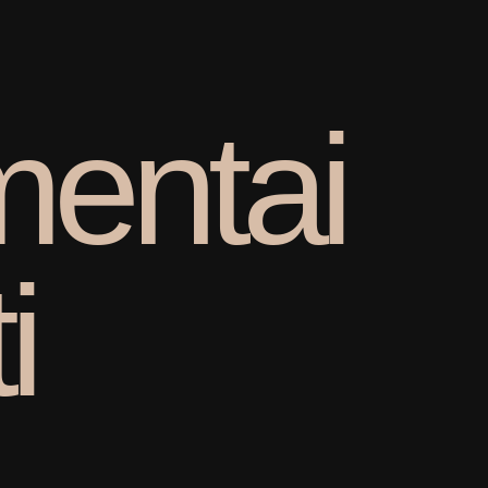
m
e
n
t
a
i
t
i