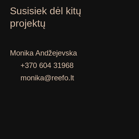
Susisiek dėl kitų
projektų
Monika Andžejevska
+370 604 31968
monika@reefo.lt