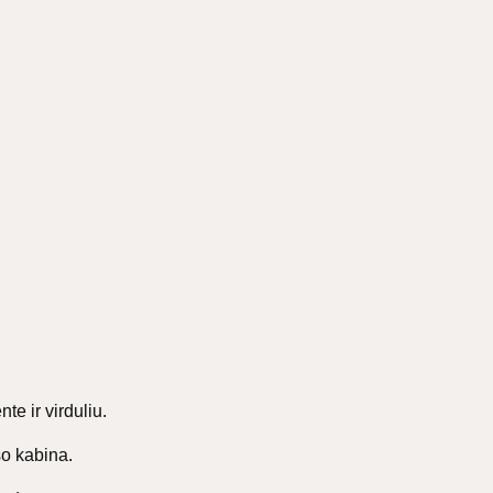
nte ir virduliu.
̌o kabina.