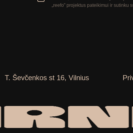
„reefo” projektus pateikimui ir sutinku
T. Ševčenkos st 16, Vilnius
Pri