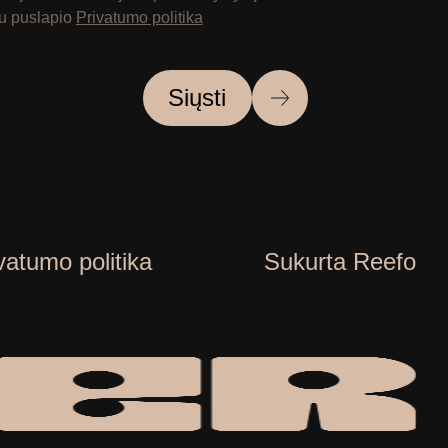
 su puslapio
Privatumo politika
Siųsti
vatumo politika
Sukurta Reefo