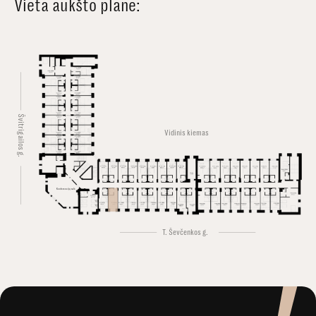
Vieta aukšto plane:
Švitrigailos g.
Vidinis kiemas
Konferencijų salė
T. Ševčenkos g.