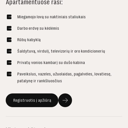
Apartamentuose rasi:
Miegamojo lovą su naktiniais staliukais
Darbo erdvę su kėdėmis
Rūbų kabyklą
Šaldytuvą, virdulį, televizorių ir oro kondicionerių
Privatų vonios kambarį su dušo kabina
Paveikslus, vazeles, užuolaidas, pagalvėles, lovatiesę,
patalynę ir rankšluosčius
Registruotis į apžiūrą