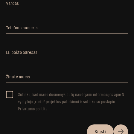
Vardas
Telefono numeris
El. pašto adresas
Žinutė mums
Sutinku, kad mano duomenys būtų naudojami informacijos apie NT
vystytojo „reefo” projektus pateikimui ir sutinku su puslapio
Privatumo politika
Siųsti