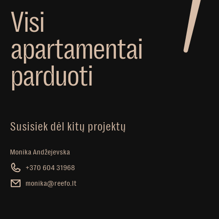
V
i
s
i
a
p
a
r
t
a
m
e
n
t
a
i
p
a
r
d
u
o
t
i
Susisiek dėl kitų projektų
Monika Andžejevska
+370 604 31968
monika@reefo.lt