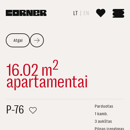
LT
EN
Atgal
2
16.02 m
apartamentai
P-76
Parduotas
1 kamb.
3 aukštas
Pilnas įrengimas