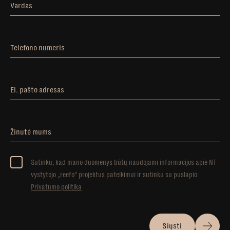
Vardas
Telefono numeris
El. pašto adresas
Žinutė mums
Sutinku, kad mano duomenys būtų naudojami informacijos apie NT
vystytojo „reefo” projektus pateikimui ir sutinku su puslapio
Privatumo politika
Siųsti