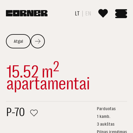
LT
EN
Atgal
2
15.52 m
apartamentai
P-70
Parduotas
1 kamb.
3 aukštas
Pilnas įrengimas