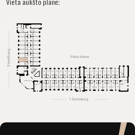
Vieta aukšto plane:
Švitrigailos g.
Vidinis kiemas
Konferencijų salė
T. Ševčenkos g.