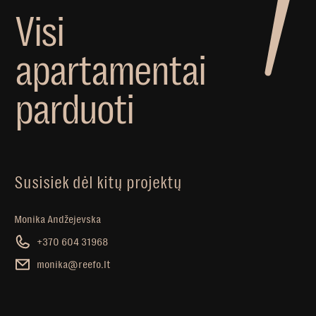
V
i
s
i
a
p
a
r
t
a
m
e
n
t
a
i
p
a
r
d
u
o
t
i
Susisiek dėl kitų projektų
Monika Andžejevska
+370 604 31968
monika@reefo.lt