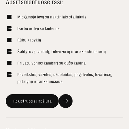
Apartamentuose rasi:
Miegamojo lovą su naktiniais staliukais
Darbo erdvę su kėdėmis
Rūbų kabyklą
Šaldytuvą, virdulį, televizorių ir oro kondicionerių
Privatų vonios kambarį su dušo kabina
Paveikslus, vazeles, užuolaidas, pagalvėles, lovatiesę,
patalynę ir rankšluosčius
Registruotis į apžiūrą