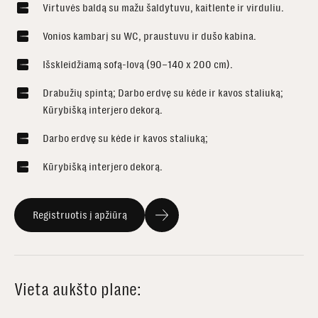
Virtuvės baldą su mažu šaldytuvu, kaitlente ir virduliu.
Vonios kambarį su WC, praustuvu ir dušo kabina.
Išskleidžiamą sofą-lovą (90–140 x 200 cm).
Drabužių spintą; Darbo erdvę su kėde ir kavos staliuką;
Kūrybišką interjero dekorą.
Darbo erdvę su kėde ir kavos staliuką;
Kūrybišką interjero dekorą.
Registruotis į apžiūrą
Vieta aukšto plane: