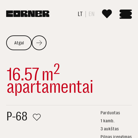
LT
EN
Atgal
2
16.57 m
apartamentai
P-68
Parduotas
1 kamb.
3 aukštas
Pilnas įrengimas