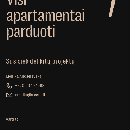
a
p
a
r
t
a
m
e
n
t
a
i
p
a
r
d
u
o
t
i
Susisiek dėl kitų projektų
Monika Andžejevska
+370 604 31968
monika@reefo.lt
Vardas