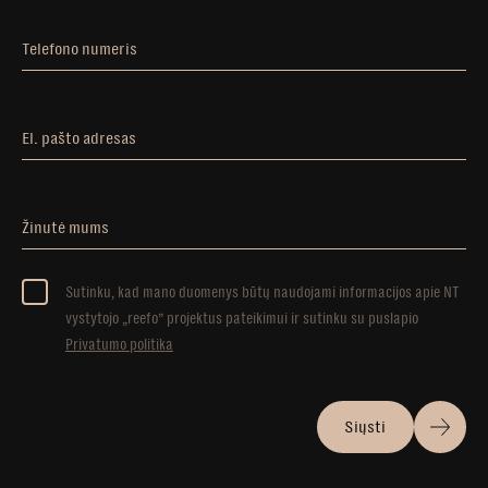
Telefono numeris
El. pašto adresas
Žinutė mums
Sutinku, kad mano duomenys būtų naudojami informacijos apie NT
vystytojo „reefo” projektus pateikimui ir sutinku su puslapio
Privatumo politika
Siųsti