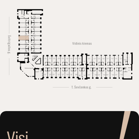
Švitrigailos g.
Vidinis kiemas
Konferencijų salė
T. Ševčenkos g.
V
i
s
i