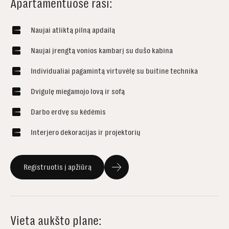
Apartamentuose rasi:
Naujai atliktą pilną apdailą
Naujai įrengtą vonios kambarį su dušo kabina
Individualiai pagamintą virtuvėlę su buitine technika
Dvigulę miegamojo lovą ir sofą
Darbo erdvę su kėdėmis
Interjero dekoracijas ir projektorių
Registruotis į apžiūrą
Vieta aukšto plane: