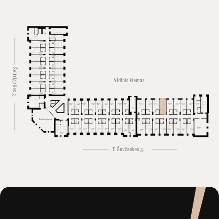
Švitrigailos g.
Vidinis kiemas
Konferencijų salė
T. Ševčenkos g.