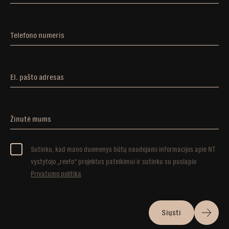
Telefono numeris
El. pašto adresas
Žinutė mums
Sutinku, kad mano duomenys būtų naudojami informacijos apie NT
vystytojo „reefo” projektus pateikimui ir sutinku su puslapio
Privatumo politika
Siųsti