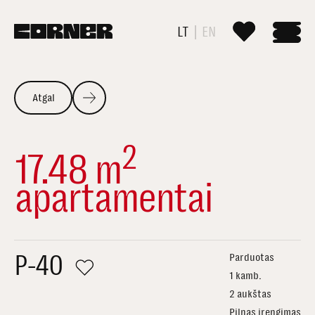
LT
EN
Atgal
2
17.48 m
apartamentai
P-40
Parduotas
1 kamb.
2 aukštas
Pilnas įrengimas