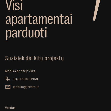
V
i
s
i
a
p
a
r
t
a
m
e
n
t
a
i
p
a
r
d
u
o
t
i
Susisiek dėl kitų projektų
Monika Andžejevska
+370 604 31968
monika@reefo.lt
Vardas