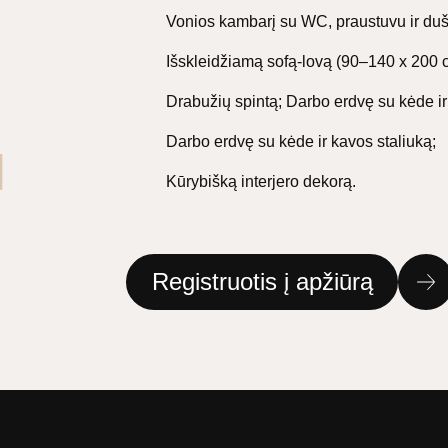
Vonios kambarį su WC, praustuvu ir dus
Išskleidžiamą sofą-lovą (90–140 x 200 
Drabužių spintą; Darbo erdvę su kėde ir
Darbo erdvę su kėde ir kavos staliuką;
Kūrybišką interjero dekorą.
Registruotis į apžiūrą