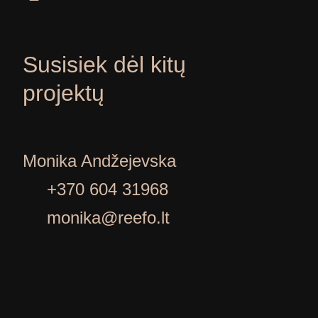
Susisiek dėl kitų
projektų
Monika Andžejevska
+370 604 31968
monika@reefo.lt