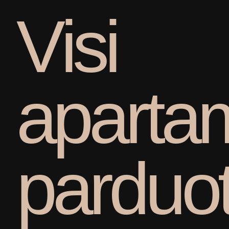
V
i
s
i
a
p
a
r
t
a
p
a
r
d
u
o