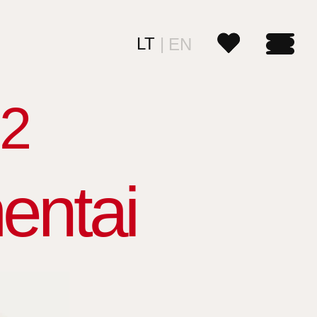
LT
EN
2
entai