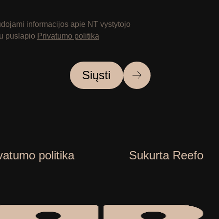
ojami informacijos apie NT vystytojo
 su puslapio
Privatumo politika
Siųsti
vatumo politika
Sukurta Reefo