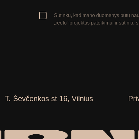
Sutinku, kad mano duomenys būtų naud
„reefo” projektus pateikimui ir sutinku
T. Ševčenkos st 16, Vilnius
Pri