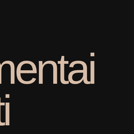
m
e
n
t
a
i
t
i