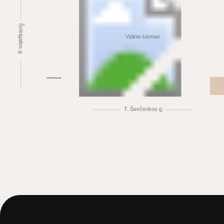
Švitrigailos g.
Vidinis kiemas
Konferencijų salė
T. Ševčenkos g.