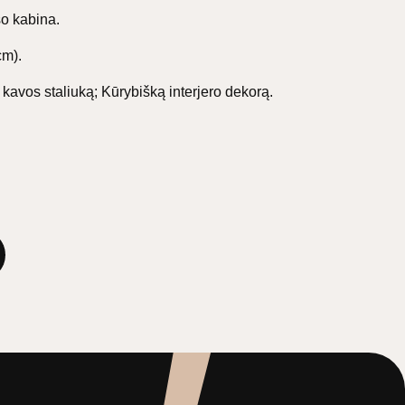
̌o kabina.
cm).
 kavos staliuką; Kūrybišką interjero dekorą.