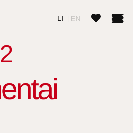
LT
EN
2
entai