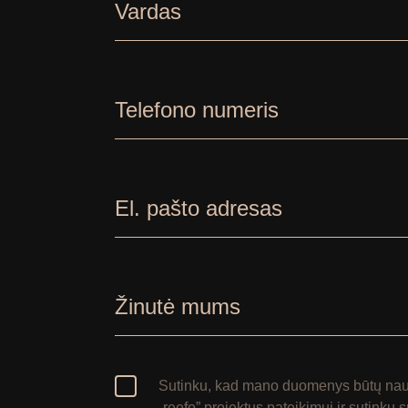
Vardas
Telefono numeris
El. pašto adresas
Žinutė mums
Sutinku, kad mano duomenys būtų naud
„reefo” projektus pateikimui ir sutinku