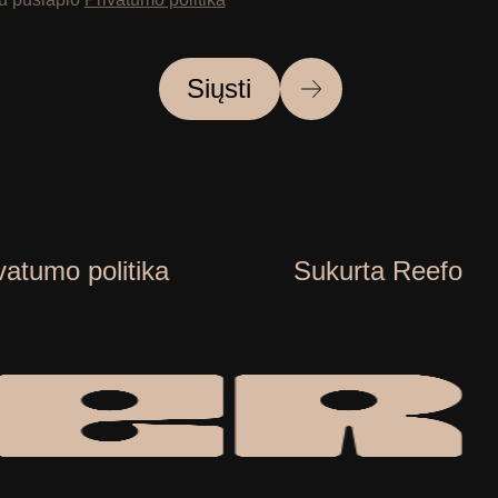
Siųsti
vatumo politika
Sukurta Reefo