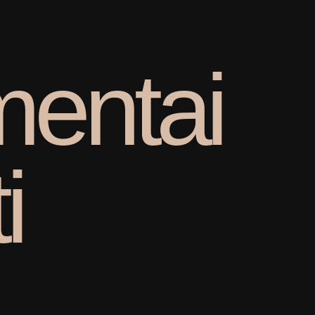
m
e
n
t
a
i
t
i