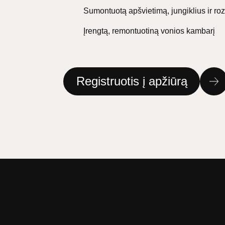
Sumontuotą apšvietimą, jungiklius ir ro
Įrengtą, remontuotiną vonios kambarį
Registruotis į apžiūrą