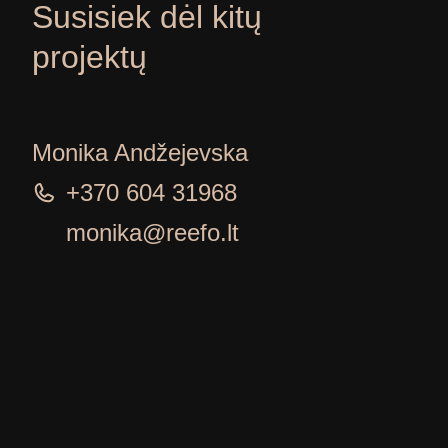
Susisiek dėl kitų
projektų
Monika Andžejevska
+370 604 31968
monika@reefo.lt