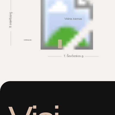
Švitrigailos g.
Vidinis kiemas
Konferencijų salė
T. Ševčenkos g.