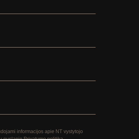
ojami informacijos apie NT vystytojo
 su puslapio
Privatumo politika