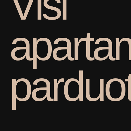
V
i
s
i
a
p
a
r
t
a
p
a
r
d
u
o