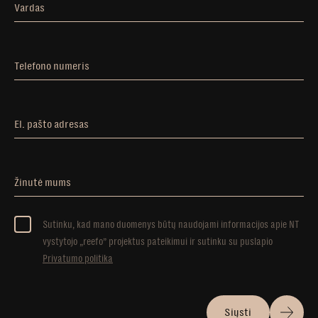
Vardas
Telefono numeris
El. pašto adresas
Žinutė mums
Sutinku, kad mano duomenys būtų naudojami informacijos apie NT
vystytojo „reefo” projektus pateikimui ir sutinku su puslapio
Privatumo politika
Siųsti