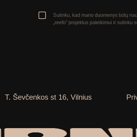
Sutinku, kad mano duomenys būtų naud
„reefo” projektus pateikimui ir sutinku
T. Ševčenkos st 16, Vilnius
Pri