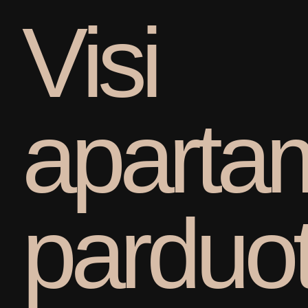
V
i
s
i
a
p
a
r
t
a
p
a
r
d
u
o