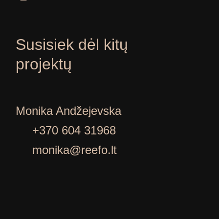
Susisiek dėl kitų
projektų
Monika Andžejevska
+370 604 31968
monika@reefo.lt