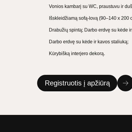
Vonios kambarį su WC, praustuvu ir dus
Išskleidžiamą sofą-lovą (90–140 x 200 
Drabužių spintą; Darbo erdvę su kėde ir
Darbo erdvę su kėde ir kavos staliuką;
Kūrybišką interjero dekorą.
Registruotis į apžiūrą