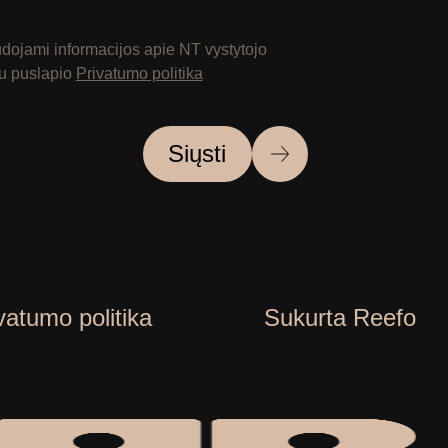
ojami informacijos apie NT vystytojo
 su puslapio
Privatumo politika
Siųsti
vatumo politika
Sukurta Reefo