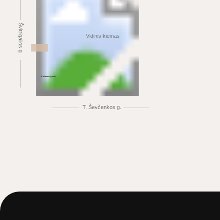
Švitrigailos g.
Vidinis kiemas
Konferencijų salė
T. Ševčenkos g.