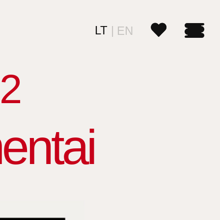
LT
EN
2
entai