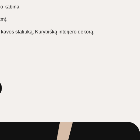
̌o kabina.
cm).
 kavos staliuką; Kūrybišką interjero dekorą.