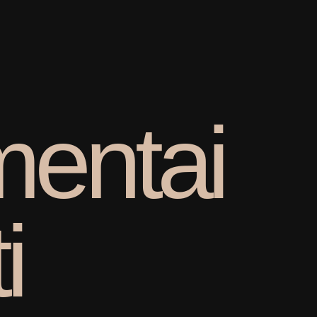
m
e
n
t
a
i
t
i