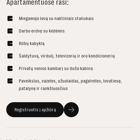
Apartamentuose rasi:
Miegamojo lovą su naktiniais staliukais
Darbo erdvę su kėdėmis
Rūbų kabyklą
Šaldytuvą, virdulį, televizorių ir oro kondicionerių
Privatų vonios kambarį su dušo kabina
Paveikslus, vazeles, užuolaidas, pagalvėles, lovatiesę,
patalynę ir rankšluosčius
Registruotis į apžiūrą