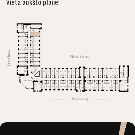
Vieta aukšto plane:
Švitrigailos g.
Vidinis kiemas
Konferencijų salė
T. Ševčenkos g.