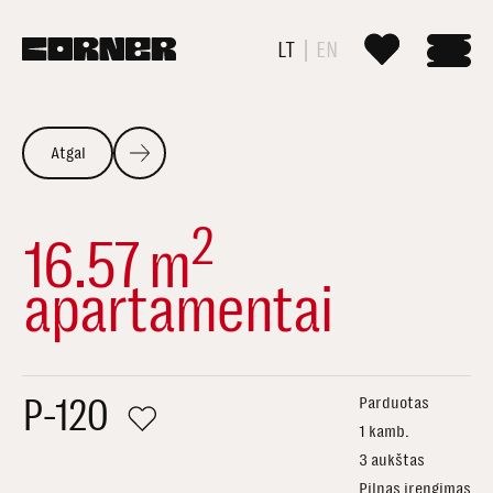
LT
EN
Atgal
2
16.57 m
apartamentai
P-120
Parduotas
1 kamb.
3 aukštas
Pilnas įrengimas