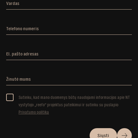
Vardas
Telefono numeris
El. pašto adresas
Žinutė mums
Sutinku, kad mano duomenys būtų naudojami informacijos apie NT
vystytojo „reefo” projektus pateikimui ir sutinku su puslapio
Privatumo politika
Siųsti