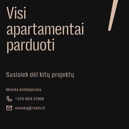
V
i
s
i
a
p
a
r
t
a
m
e
n
t
a
i
p
a
r
d
u
o
t
i
Susisiek dėl kitų projektų
Monika Andžejevska
+370 604 31968
monika@reefo.lt