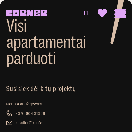
LT
V
i
s
i
a
p
a
r
t
a
m
e
n
t
a
i
p
a
r
d
u
o
t
i
Susisiek dėl kitų projektų
Monika Andžejevska
+370 604 31968
monika@reefo.lt