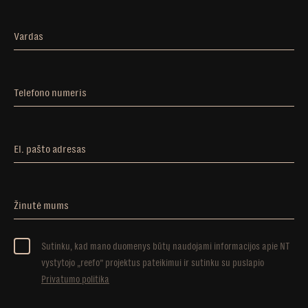
Vardas
Telefono numeris
El. pašto adresas
Žinutė mums
Sutinku, kad mano duomenys būtų naudojami informacijos apie NT
vystytojo „reefo” projektus pateikimui ir sutinku su puslapio
Privatumo politika