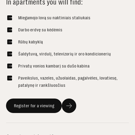
In apartments you will find:
Miegamojo lovą su naktiniais staliukais
Darbo erdvę su kėdėmis
Rūbų kabyklą
Šaldytuvą, virdulį, televizorių ir oro kondicionerių
Privatų vonios kambarį su dušo kabina
Paveikslus, vazeles, užuolaidas, pagalvėles, lovatiesę,
patalynę ir rankšluosčius
Register for a viewing