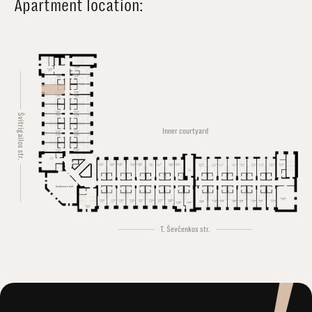
Apartment location:
Švitrigailos str.
Inner courtyard
Conference hall
T. Ševčenkos str.