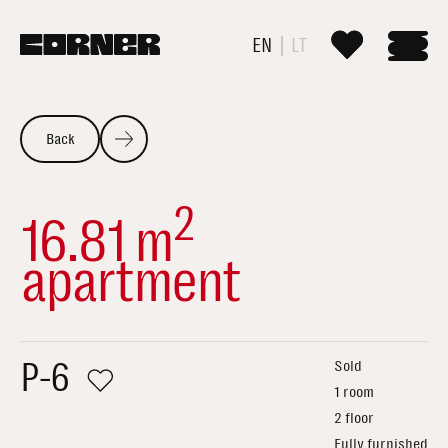
EN
LT
Back
2
16.81 m
apartment
P-6
Sold
1 room
2 floor
Fully furnished