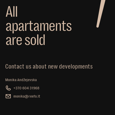
A
l
l
a
p
a
r
t
a
m
e
n
t
s
a
r
e
s
o
l
d
Contact us about new developments
Monika Andžejevska
+370 604 31968
monika@reefo.lt